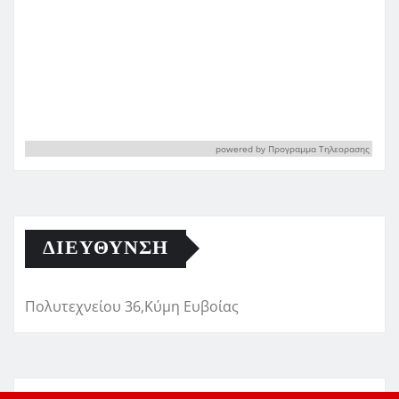
powered by
Προγραμμα Τηλεορασης
ΔΙΕΎΘΥΝΣΗ
Πολυτεχνείου 36,Κύμη Ευβοίας