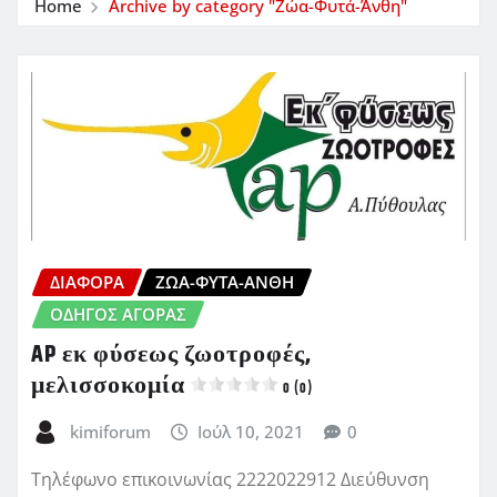
Home
Archive by category "Ζώα-Φυτά-Άνθη"
ΔΙΆΦΟΡΑ
ΖΏΑ-ΦΥΤΆ-ΆΝΘΗ
ΟΔΗΓΌΣ ΑΓΟΡΆΣ
AP εκ φύσεως ζωοτροφές,
μελισσοκομία
0 (0)
kimiforum
Ιούλ 10, 2021
0
Τηλέφωνο επικοινωνίας 2222022912 Διεύθυνση