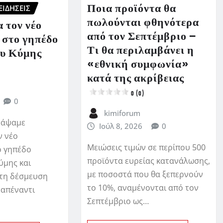
Ποια προϊόντα θα
ΕΙΔΗΣΕΙΣ
πωλούνται φθηνότερα
 τον νέο
από τον Σεπτέμβριο –
 στο γηπέδο
Τι θα περιλαμβάνει η
υ Κύμης
«εθνική συμφωνία»
κατά της ακρίβειας
0 (0)
0
kimiforum
ράψαμε
Ιούλ 8, 2026
0
ν νέο
Μειώσεις τιμών σε περίπου 500
ο γηπέδο
προϊόντα ευρείας κατανάλωσης,
ύμης και
με ποσοστά που θα ξεπερνούν
τη δέσμευση
το 10%, αναμένονται από τον
 απέναντι
Σεπτέμβριο ως…