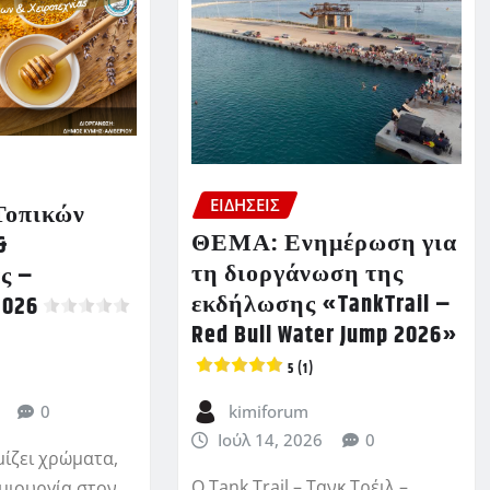
ΕΙΔΗΣΕΙΣ
Τοπικών
ΘΕΜΑ: Ενημέρωση για
&
τη διοργάνωση της
ς –
εκδήλωσης «TankTrail –
2026
Red Bull Water Jump 2026»
5 (1)
kimiforum
0
Ιούλ 14, 2026
0
μίζει χρώματα,
Ο Tank Trail – Τανκ Τρέιλ –
μιουργία στον