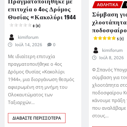
Πραγματοποιήθηκε με
ΑΘΛΗΤΙΚΑ
επιτυχία ο 4ος Δρόμος
Σύμβαση για
Θυσίας «Κακολύρι 1944
χλοοτάπητα
0 (0)
ποδοσφαίρο
kimiforum
5 (1)
Ιούλ 14, 2026
0
kimiforum
Με ιδιαίτερη επιτυχία
Ιούλ 8, 2026
πραγματοποιήθηκε ο 4ος
Φ.Σπανός Υπογ
Δρόμος Θυσίας «Κακολύρι
σύμβαση για το
1944», μια διοργάνωση θεσμός
χλοοτάπητα στ
αφιερωμένη στη μνήμη του
ποδοσφαίρου Κ
Ολοκαυτώματος των
κάνουμε πράξη 
Ταξιαρχών…
που αναλάβαμε
στους…
ΔΙΑΒΆΣΤΕ ΠΕΡΙΣΣΌΤΕΡΑ