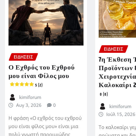
ΕΙΔΗΣΕΙΣ
ΕΙΔΗΣΕΙΣ
7η Έκθεση 
Ο Εχθρός του Εχθρού
Προϊόντων 
μου είναι Φίλος μου
Χειροτεχνία
Καλοκαίρι 
5 (2)
0 (0)
kimiforum
Αυγ 3, 2026
0
kimiforum
Ιούλ 15, 2026
Η φράση «Ο εχθρός του εχθρού
μου είναι φίλος μου» είναι μια
Το καλοκαίρι γε
πολύ γνωστή παροιμιώδης
αρώματα και δη