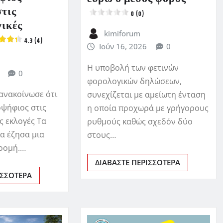
τις
0 (0)
νικές
kimiforum
4.3 (4)
Ιούν 16, 2026
0
Η υποβολή των φετινών
0
φορολογικών δηλώσεων,
ανακοίνωσε ότι
συνεχίζεται με αμείωτη ένταση
οψήφιος στις
η οποία προχωρά με γρήγορους
ς εκλογές Τα
ρυθμούς καθώς σχεδόν δύο
α έζησα μια
στους…
ρομή.…
ΔΙΑΒΆΣΤΕ ΠΕΡΙΣΣΌΤΕΡΑ
ΙΣΣΌΤΕΡΑ