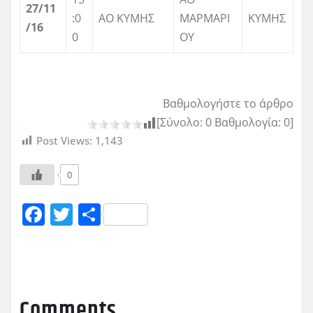
27/11
:0
ΑΟ ΚΥΜΗΣ
ΜΑΡΜΑΡΙ
ΚΥΜΗΣ
/16
0
ΟΥ
Βαθμολογήστε το άρθρο
[Σύνολο:
0
Βαθμολογία:
0
]
Post Views:
1,143
0
F
T
Μ
a
w
οι
c
it
ρ
e
te
α
b
r
σ
Comments