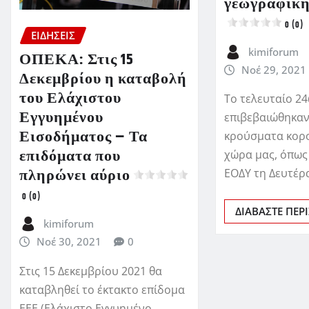
γεωγραφική
0 (0)
ΕΙΔΗΣΕΙΣ
kimiforum
ΟΠΕΚΑ: Στις 15
Νοέ 29, 2021
Δεκεμβρίου η καταβολή
του Ελάχιστου
Το τελευταίο 2
Εγγυημένου
επιβεβαιώθηκαν
Εισοδήματος – Τα
κρούσματα κορ
επιδόματα που
χώρα μας, όπως
πληρώνει αύριο
ΕΟΔΥ τη Δευτέρα
0 (0)
ΔΙΑΒΆΣΤΕ ΠΕΡ
kimiforum
Νοέ 30, 2021
0
Στις 15 Δεκεμβρίου 2021 θα
καταβληθεί το έκτακτο επίδομα
ΕΕΕ (Ελάχιστο Εγγυημένο