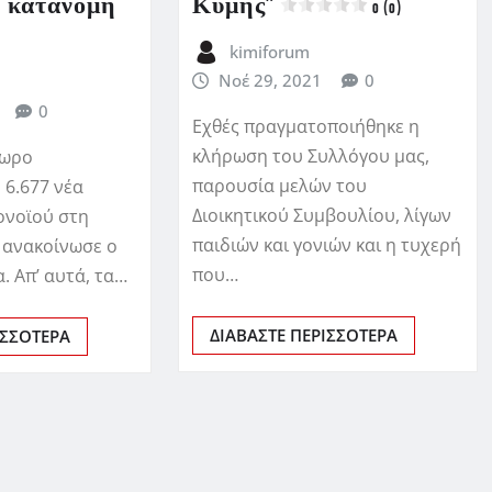
 κατανομή
Κύμης”
0 (0)
kimiforum
Νοέ 29, 2021
0
0
Εχθές πραγματοποιήθηκε η
κλήρωση του Συλλόγου μας,
4ωρο
παρουσία μελών του
 6.677 νέα
Διοικητικού Συμβουλίου, λίγων
ονοϊού στη
παιδιών και γονιών και η τυχερή
 ανακοίνωσε ο
που…
. Απ’ αυτά, τα…
ΔΙΑΒΆΣΤΕ ΠΕΡΙΣΣΌΤΕΡΑ
ΙΣΣΌΤΕΡΑ