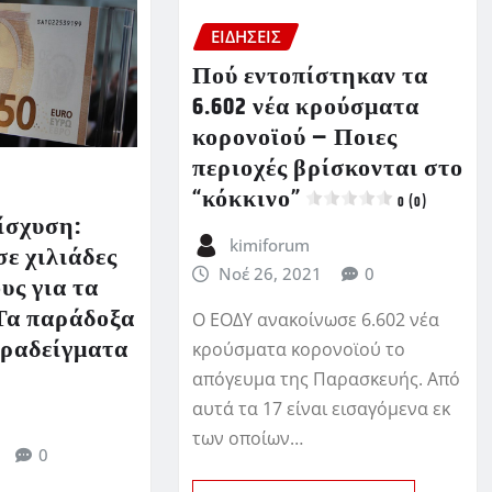
ΕΙΔΗΣΕΙΣ
Πού εντοπίστηκαν τα
6.602 νέα κρούσματα
κορονοϊού – Ποιες
περιοχές βρίσκονται στο
“κόκκινο”
0 (0)
ίσχυση:
kimiforum
ε χιλιάδες
Νοέ 26, 2021
0
υς για τα
 Τα παράδοξα
Ο ΕΟΔΥ ανακοίνωσε 6.602 νέα
αραδείγματα
κρούσματα κορονοϊού το
απόγευμα της Παρασκευής. Από
αυτά τα 17 είναι εισαγόμενα εκ
των οποίων…
0