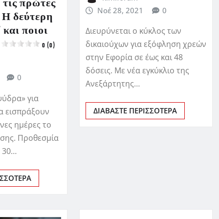
α τις πρώτες
Νοέ 28, 2021
0
 Η δεύτερη
 και ποιοι
Διευρύνεται ο κύκλος των
δικαιούχων για εξόφληση χρεών
0 (0)
στην Εφορία σε έως και 48
δόσεις. Με νέα εγκύκλιο της
0
Ανεξάρτητης…
ψύδρα» για
ΔΙΑΒΆΣΤΕ ΠΕΡΙΣΣΌΤΕΡΑ
α εισπράξουν
νες ημέρες το
σης. Προθεσμία
η 30…
ΙΣΣΌΤΕΡΑ