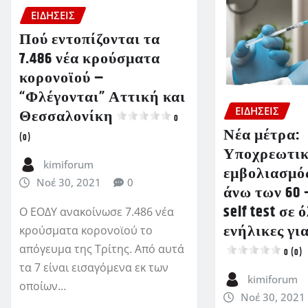
ΕΙΔΗΣΕΙΣ
Πού εντοπίζονται τα
7.486 νέα κρούσματα
κορονοϊού –
“Φλέγονται” Αττική και
ΕΙΔΗΣΕΙΣ
Θεσσαλονίκη
0
Νέα μέτρα:
(0)
Υποχρεωτικ
kimiforum
εμβολιασμός
Νοέ 30, 2021
0
άνω των 60
self test σε 
Ο ΕΟΔΥ ανακοίνωσε 7.486 νέα
ενήλικες για
κρούσματα κορονοϊού το
απόγευμα της Τρίτης. Από αυτά
0 (0)
τα 7 είναι εισαγόμενα εκ των
kimiforum
οποίων…
Νοέ 30, 2021