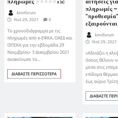
πληρωμές
αιτήσεις γι
0 (0)
πληρωμές –
kimiforum
“προθεσμία”
Νοέ 29, 2021
0
εξαιρούνται
Το χρονοδιάγραμμα με τις
kimiforum
πληρωμές από e-ΕΦΚΑ, ΟΑΕΔ και
Νοέ 29, 2021
ΟΠΕΚΑ για την εβδομάδα 29
Νοεμβρίου- 3 Δεκεμβρίου 2021
«Αδειάζει η κλε
ανακοίνωσε το…
όσους θέλουν ν
μέσα στις επόμε
ΔΙΑΒΆΣΤΕ ΠΕΡΙΣΣΌΤΕΡΑ
επίδομα θέρμαν
έως αύριο Τρίτ
ΔΙΑΒΆΣΤΕ ΠΕΡ