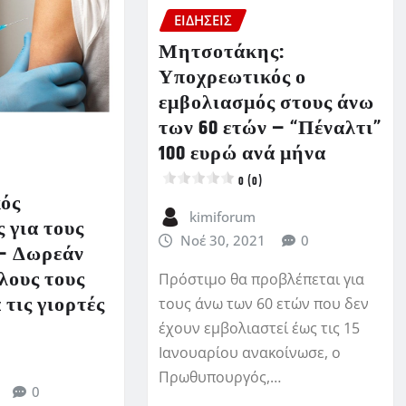
ΕΙΔΗΣΕΙΣ
Μητσοτάκης:
Υποχρεωτικός ο
εμβολιασμός στους άνω
των 60 ετών – “Πέναλτι”
100 ευρώ ανά μήνα
0 (0)
ός
kimiforum
 για τους
Νοέ 30, 2021
0
 – Δωρεάν
όλους τους
Πρόστιμο θα προβλέπεται για
 τις γιορτές
τους άνω των 60 ετών που δεν
έχουν εμβολιαστεί έως τις 15
Ιανουαρίου ανακοίνωσε, ο
Πρωθυπουργός,…
0