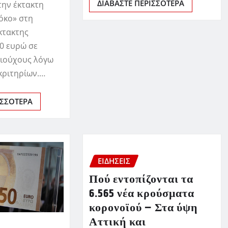
ΔΙΑΒΆΣΤΕ ΠΕΡΙΣΣΌΤΕΡΑ
την έκτακτη
όκο» στη
κτακτης
0 ευρώ σε
ξιούχους λόγω
κριτηρίων.…
ΙΣΣΌΤΕΡΑ
ΕΙΔΗΣΕΙΣ
Πού εντοπίζονται τα
6.565 νέα κρούσματα
κορονοϊού – Στα ύψη
Αττική και