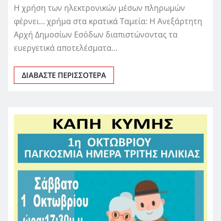
Η χρήση των ηλεκτρονικών μέσων πληρωμών
φέρνει… χρήμα στα κρατικά Ταμεία: Η Ανεξάρτητη
Αρχή Δημοσίων Εσόδων διαπιστώνοντας τα
ευεργετικά αποτελέσματα…
ΔΙΑΒΆΣΤΕ ΠΕΡΙΣΣΌΤΕΡΑ