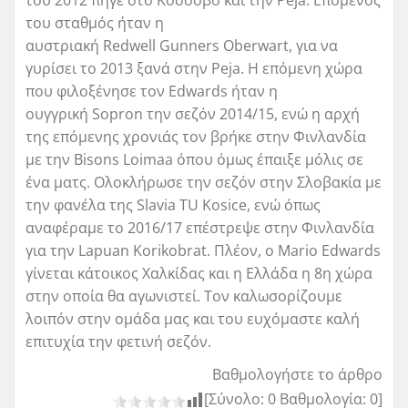
του σταθμός ήταν η
αυστριακή
Redwell
Gunners
Oberwart
, για να
γυρίσει το 2013 ξανά στην
Peja
. Η επόμενη χώρα
που φιλοξένησε τον
Edwards
ήταν η
ουγγρική
Sopron
την σεζόν 2014/15, ενώ η αρχή
της επόμενης χρονιάς τον βρήκε στην Φινλανδία
με την
Bisons
Loimaa
όπου όμως έπαιξε μόλις σε
ένα ματς. Ολοκλήρωσε την σεζόν στην Σλοβακία με
την φανέλα της
Slavia
TU
Kosice
, ενώ όπως
αναφέραμε το 2016/17 επέστρεψε στην Φινλανδία
για την Lapuan Korikobrat. Πλέον, ο
Mario
Edwards
γίνεται κάτοικος Χαλκίδας και
η Ελλάδα η 8η χώρα
στην οποία θα αγωνιστεί. Τον καλωσορίζουμε
λοιπόν στην ομάδα μας και του ευχόμαστε καλή
επιτυχία την φετινή σεζόν.
Βαθμολογήστε το άρθρο
[Σύνολο:
0
Βαθμολογία:
0
]