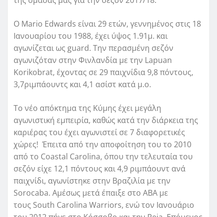
Ο
Mario
Edwards
είναι 29 ετών, γεννημένος στις 18
Ιανουαρίου του 1988, έχει ύψος 1.91μ. και
αγωνίζεται ως
guard
. Την περασμένη σεζόν
αγωνιζόταν στην Φινλανδία με την Lapuan
Korikobrat, έχοντας σε 29 παιχνίδια 9,8 πόντους,
3,7ριμπάουντς και 4,1 ασίστ κατά μ.ο.
Το νέο απόκτημα της Κύμης έχει μεγάλη
αγωνιστική εμπειρία, καθώς κατά την διάρκεια της
καριέρας του έχει αγωνιστεί σε 7 διαφορετικές
χώρες! Έπειτα από την αποφοίτηση του το 2010
από το
Coastal
Carolina
, όπου την τελευταία του
σεζόν είχε 12,1 πόντους και 4,9 ριμπάουντ ανά
παιχνίδι, αγωνίστηκε στην Βραζιλία με την
Sorocaba. Αμέσως μετά έπαιξε στο
ABA
με
τους
South
Carolina
Warriors
, ενώ τον Ιανουάριο
του 2012 πήγε στο Κόσσοβο και την
Peja
. Επόμενος