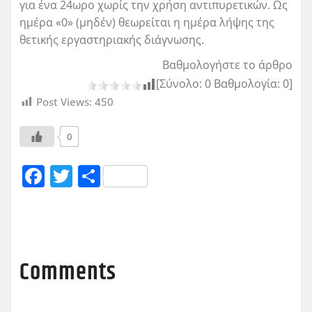
για ένα 24ωρο χωρίς την χρήση αντιπυρετικών. Ως
ημέρα «0» (μηδέν) θεωρείται η ημέρα λήψης της
θετικής εργαστηριακής διάγνωσης.
Βαθμολογήστε το άρθρο
[Σύνολο:
0
Βαθμολογία:
0
]
Post Views:
450
0
F
T
Μ
a
w
οι
c
it
ρ
e
te
α
b
r
σ
Comments
o
τ
o
εί