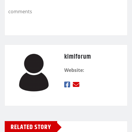
k
τ
comments
ε
kimiforum
Website:
RELATED STORY