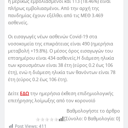
ή μερικώς εμβολιασμένοι και 113 (18.46%) είναι
πλήρως εμβολιασμένοι. Από την αρχή της
πανδημίας έχουν εξέλθει από τις ΜΕΘ 3.469
ασθενείς.
Οι εισαγωγές νέων ασθενών Covid-19 στα
νοσοκομεία της επικράτειας είναι 490 (ημερήσια
μεταβολή +19.8%). Ο μέσος όρος εισαγωγών του
επταημέρου είναι 434 ασθενείς.Η διάμεση ηλικία
των κρουσμάτων είναι 38 έτη (εύρος 0.2 έως 106
έτη), ενώ η διάμεση ηλικία των θανόντων είναι 78
έτη (εύρος 0.2 έως 106 έτη).
Δείτε
ΕΔΩ
την ημερήσια έκθεση επιδημιολογικής
επιτήρησης λοίμωξης από τον κορονοϊό
Βαθμολογήστε το άρθρο
[Σύνολο:
0
Βαθμολογία:
0
]
Post Views:
411