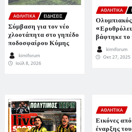
ΑΘΛΗΤΙΚΑ
ΑΘΛΗΤΙΚΑ
ΕΙΔΗΣΕΙΣ
Ολυμπιακός
Σύμβαση για τον νέο
«Ερυθρόλε
χλοοτάπητα στο γηπέδο
βάφτηκε το
ποδοσφαίρου Κύμης
kimiforum
kimiforum
Οκτ 27, 2025
Ιούλ 8, 2026
ΑΘΛΗΤΙΚΑ
Εικόνες από
έναρξης του