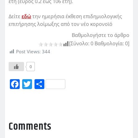
έτη (εύρος 0.2 έως 106 έτη).
Δείτε
εδώ
την ημερήσια έκθεση επιδημιολογικής
επιτήρησης λοίμωξης από τον νέο κορονοϊό
Βαθμολογήστε το άρθρο
[Σύνολο:
0
Βαθμολογία:
0
]
Post Views:
344
0
F
T
Μ
a
w
οι
c
it
ρ
e
te
α
b
r
σ
Comments
o
τ