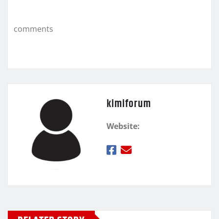
o
εί
k
τ
comments
ε
kimiforum
Website: