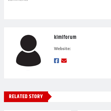
k
τ
ε
kimiforum
Website:
RELATED STORY