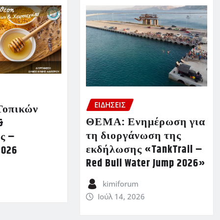
ΕΙΔΗΣΕΙΣ
Τοπικών
ΘΕΜΑ: Ενημέρωση για
&
τη διοργάνωση της
ς –
εκδήλωσης «TankTrail –
2026
Red Bull Water Jump 2026»
kimiforum
Ιούλ 14, 2026