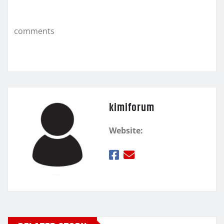
o
εί
k
τ
comments
ε
kimiforum
Website: