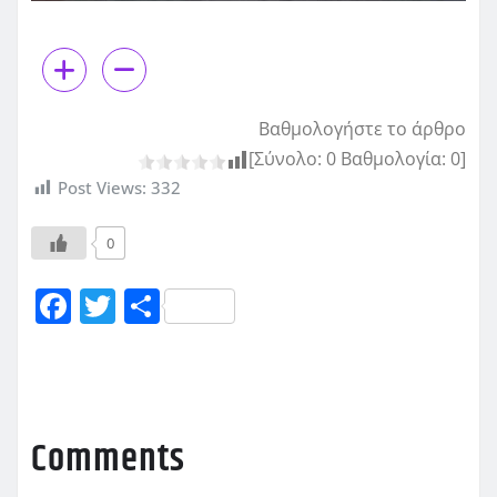
Βαθμολογήστε το άρθρο
[Σύνολο:
0
Βαθμολογία:
0
]
Post Views:
332
0
F
T
Μ
a
w
οι
c
it
ρ
e
te
α
b
r
σ
Comments
o
τ