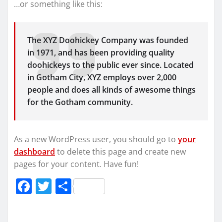
…or something like this:
The XYZ Doohickey Company was founded
in 1971, and has been providing quality
doohickeys to the public ever since. Located
in Gotham City, XYZ employs over 2,000
people and does all kinds of awesome things
for the Gotham community.
As a new WordPress user, you should go to
your
dashboard
to delete this page and create new
pages for your content. Have fun!
F
T
Μ
a
w
οι
c
it
ρ