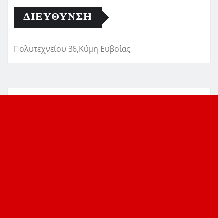
ΔΙΕΎΘΥΝΣΗ
Πολυτεχνείου 36,Κύμη Ευβοίας