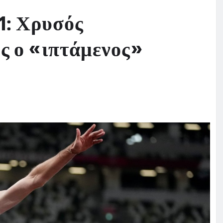
1: Χρυσός
ς ο «ιπτάμενος»