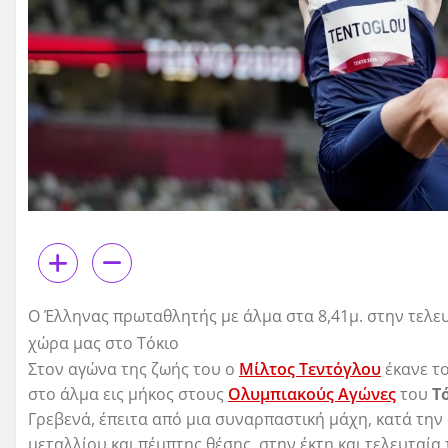
O Έλληνας πρωταθλητής με άλμα στα 8,41μ. στην τελε
χώρα μας στο Τόκιο
Στον αγώνα της ζωής του ο
Μίλτος Τεντόγλου
έκανε τ
στο άλμα εις μήκος στους
Ολυμπιακούς Αγώνες
του
Τ
Γρεβενά, έπειτα από μια συναρπαστική μάχη, κατά την 
μεταλλίου και πέμπτης θέσης, στην έκτη και τελευταία