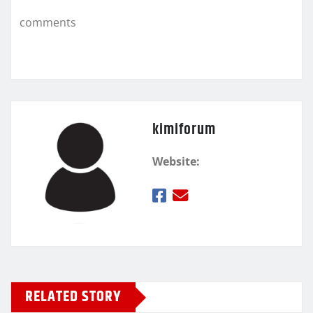
k
τ
comments
ε
kimiforum
Website:
RELATED STORY