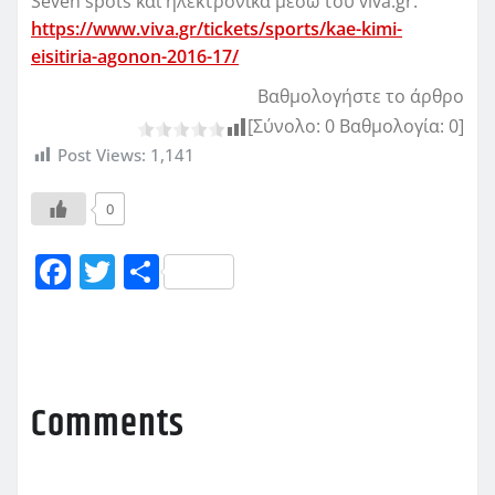
Seven spots και ηλεκτρονικά μέσω του viva.gr.
https://www.viva.gr/
tickets/sports/
kae-kimi-
eisitiria-agonon-2
016-17/
Βαθμολογήστε το άρθρο
[Σύνολο:
0
Βαθμολογία:
0
]
Post Views:
1,141
0
F
T
Μ
a
w
οι
c
it
ρ
e
te
α
b
r
σ
Comments
o
τ
o
εί