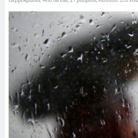
Θερμοκρασία: Από 08 έως 21 βαθμούς Κελσίου. Στο εσω