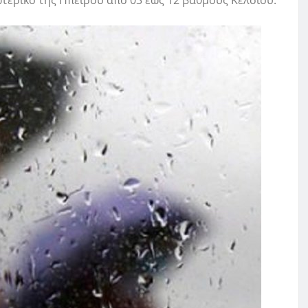
τερικό της Ηπείρου από 03 έως 12 βαθμούς Κελσίου.