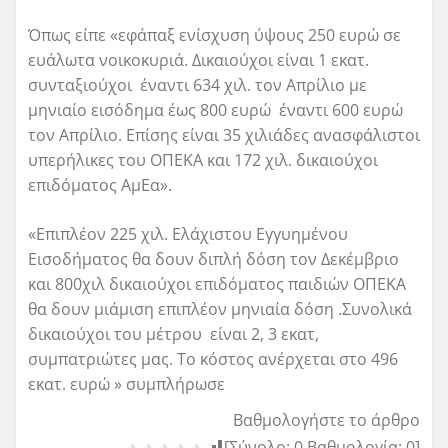
Όπως είπε «εφάπαξ ενίσχυση ύψους 250 ευρώ σε
ευάλωτα νοικοκυριά. Δικαιούχοι είναι 1 εκατ.
συνταξιούχοι έναντι 634 χιλ. τον Απρίλιο με
μηνιαίο εισόδημα έως 800 ευρώ έναντι 600 ευρώ
τον Απρίλιο. Επίσης είναι 35 χιλιάδες ανασφάλιστοι
υπερήλικες του ΟΠΕΚΑ και 172 χιλ. δικαιούχοι
επιδόματος ΑμΕα».
«Επιπλέον 225 χιλ. Ελάχιστου Εγγυημένου
Εισοδήματος θα δουν διπλή δόση τον Δεκέμβριο
και 800χιλ δικαιούχοι επιδόματος παιδιών ΟΠΕΚΑ
θα δουν μιάμιση επιπλέον μηνιαία δόση .Συνολικά
δικαιούχοι του μέτρου είναι 2, 3 εκατ,
συμπατριώτες μας. Το κόστος ανέρχεται στο 496
εκατ. ευρώ » συμπλήρωσε
Βαθμολογήστε το άρθρο
[Σύνολο:
0
Βαθμολογία:
0
]