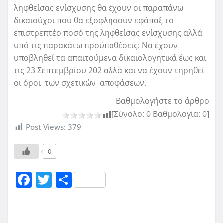
ληφθείσας ενίσχυσης θα έχουν οι παραπάνω
δικαιούχοι που θα εξοφλήσουν εφάπαξ το
επιστρεπτέο ποσό της ληφθείσας ενίσχυσης αλλά
υπό τις παρακάτω προϋποθέσεις: Να έχουν
υποβληθεί τα απαιτούμενα δικαιολογητικά έως και
τις 23 Σεπτεμβρίου 202 αλλά και να έχουν τηρηθεί
οι όροι των σχετικών αποφάσεων.
Βαθμολογήστε το άρθρο
[Σύνολο:
0
Βαθμολογία:
0
]
Post Views:
379
0
F
T
Μ
a
w
οι
c
it
ρ