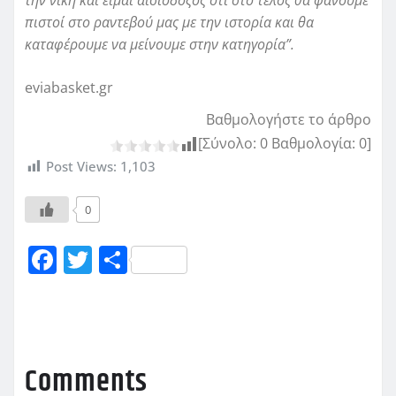
πιστοί στο ραντεβού μας με την ιστορία και θα
καταφέρουμε να μείνουμε στην κατηγορία”.
eviabasket.gr
Βαθμολογήστε το άρθρο
[Σύνολο:
0
Βαθμολογία:
0
]
Post Views:
1,103
0
F
T
Μ
a
w
οι
c
it
ρ
e
te
α
b
r
σ
Comments