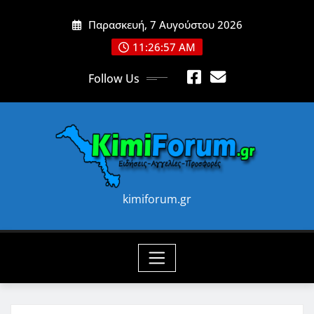
Skip
Παρασκευή, 7 Αυγούστου 2026
to
content
11:26:59 AM
Follow Us
kimiforum.gr