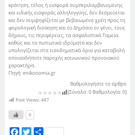
κράτηση, τέλος ή εισφορά συμπεριλαμβανομένης
και ειδικής εισφοράς αλληλεγγύης, δεν δεσμεύεται
και δεν συμψηφίζεται με βεβαιωμένα χρέη προς τη
φορολογική διοίκηση και το Δημόσιο εν γένει, τους
δήμους, τις περιφέρειες, τα ασφαλιστικά Ταμεία,
καθώς και τα πιστωτικά ιδρύματα και δεν
υπολογίζεται στα εισοδηματικά όρια για καταβολή
οποιασδήποτε παροχής κοινωνικού προνοιακού
χαρακτήρα.
Πηγή: enikonomia.gr
Βαθμολογήστε το άρθρο
[Σύνολο:
0
Βαθμολογία:
0
]
Post Views:
487
0
F
T
Μ