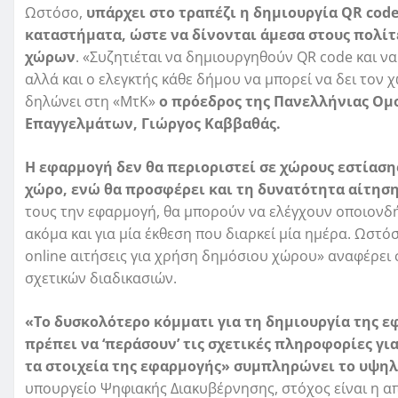
Ωστόσο,
υπάρχει στο τραπέζι η δημιουργία QR code
καταστήματα, ώστε να δίνονται άμεσα στους πολί
χώρων
. «Συζητιέται να δημιουργηθούν QR code και ν
αλλά και ο ελεγκτής κάθε δήμου να μπορεί να δει τον 
δηλώνει στη «ΜτΚ»
ο πρόεδρος της Πανελλήνιας Ομ
Επαγγελμάτων, Γιώργος Καββαθάς.
Η εφαρμογή δεν θα περιοριστεί σε χώρους εστίασ
χώρο, ενώ θα προσφέρει και τη δυνατότητα αίτηση
τους την εφαρμογή, θα μπορούν να ελέγχουν οποιονδή
ακόμα και για μία έκθεση που διαρκεί μία ημέρα. Ωστ
online αιτήσεις για χρήση δημόσιου χώρου» αναφέρε
σχετικών διαδικασιών.
«Το δυσκολότερο κόμματι για τη δημιουργία της εφ
πρέπει να ‘περάσουν’ τις σχετικές πληροφορίες 
τα στοιχεία της εφαρμογής» συμπληρώνει το υψη
υπουργείο Ψηφιακής Διακυβέρνησης, στόχος είναι η απ