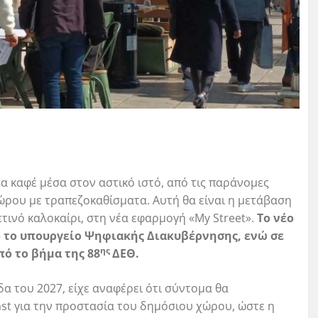
 τα καφέ μέσα στον αστικό ιστό, από τις παράνομες
ρου με τραπεζοκαθίσματα. Αυτή θα είναι η μετάβαση
τινό καλοκαίρι, στη νέα εφαρμογή «My Street».
To νέο
 το υπουργείο Ψηφιακής ∆ιακυβέρνησης, ενώ σε
ης
πό το βήμα της 88
ΔΕΘ.
α του 2027, είχε αναφέρει ότι σύντομα θα
st για την προστασία του δημόσιου χώρου, ώστε η