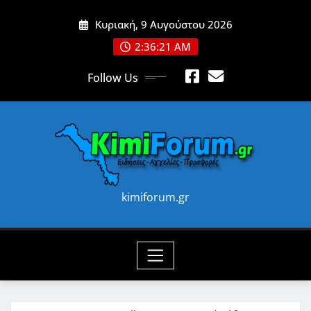
Skip
Κυριακή, 9 Αυγούστου 2026
to
content
2:36:23 AM
Follow Us
kimiforum.gr