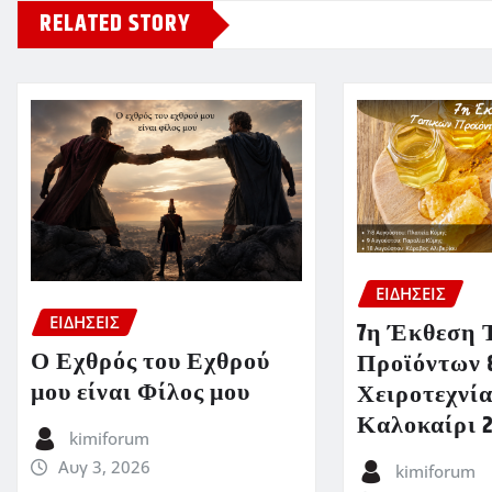
RELATED STORY
ΕΙΔΗΣΕΙΣ
ΕΙΔΗΣΕΙΣ
7η Έκθεση 
Ο Εχθρός του Εχθρού
Προϊόντων 
μου είναι Φίλος μου
Χειροτεχνία
Καλοκαίρι 
kimiforum
Αυγ 3, 2026
kimiforum