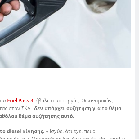
του
Fuel Pass 3
έβαλε ο υπουργός Οικονομικών,
τας στον ΣΚΑΙ,
δεν υπάρχει συζήτηση για το θέμα
καθόλου θέμα συζήτησης αυτό.
ο diesel
κίνησης.
« Ισχύει ότι έχει πει ο
σε ότι ο κ. Μητσοτάκης δεν έχει πει ότι θα υπάρξει