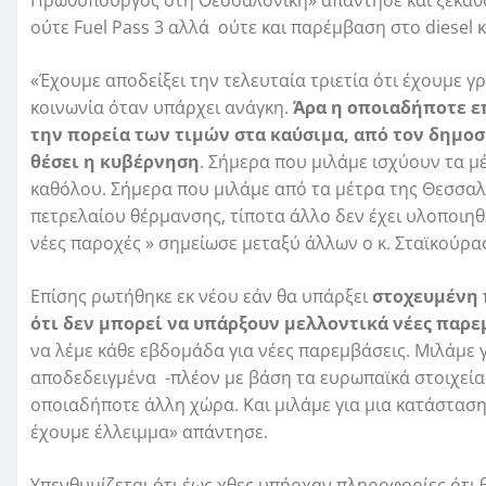
ούτε Fuel Pass 3 αλλά ούτε και παρέμβαση στο diesel 
«Έχουμε αποδείξει την τελευταία τριετία ότι έχουμε 
κοινωνία όταν υπάρχει ανάγκη.
Άρα η οποιαδήποτε ε
την πορεία των τιμών στα καύσιμα, από τον δημοσ
θέσει η κυβέρνηση
. Σήμερα που μιλάμε ισχύουν τα μ
καθόλου. Σήμερα που μιλάμε από τα μέτρα της Θεσσαλο
πετρελαίου θέρμανσης, τίποτα άλλο δεν έχει υλοποιηθε
νέες παροχές » σημείωσε μεταξύ άλλων ο κ. Σταϊκούρας
Επίσης ρωτήθηκε εκ νέου εάν θα υπάρξει
στοχευμένη 
ότι δεν μπορεί να υπάρξουν μελλοντικά νέες παρε
να λέμε κάθε εβδομάδα για νέες παρεμβάσεις. Μιλάμε 
αποδεδειγμένα -πλέον με βάση τα ευρωπαϊκά στοιχεί
οποιαδήποτε άλλη χώρα. Και μιλάμε για μια κατάσταση
έχουμε έλλειμμα» απάντησε.
Υπενθυμίζεται ότι έως χθες υπήρχαν πληροφορίες ότι 