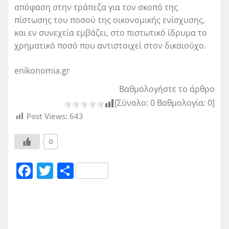
απόφαση στην τράπεζα για τον σκοπό της
πίστωσης του ποσού της οικονομικής ενίσχυσης,
και εν συνεχεία εμβάζει, στο πιστωτικό ίδρυμα το
χρηματικό ποσό που αντιστοιχεί στον δικαιούχο.
enikonomia.gr
Βαθμολογήστε το άρθρο
[Σύνολο:
0
Βαθμολογία:
0
]
Post Views:
643
0
F
T
Μ
a
w
οι
c
it
ρ
e
te
α