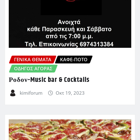
ΓΕΝΙΚΑ ΘΕΜΑΤΑ
ΚΑΦΈ-ΠΟΤΌ
ΟΔΗΓΌΣ ΑΓΟΡΆΣ
Ροδον-Music bar & Cocktails
kimiforum
Οκτ 19, 2023