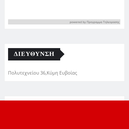
powered by
Προγραμμα Τηλεορασης
ΔΙΕΎΘΥΝΣΗ
Πολυτεχνείου 36,Κύμη Ευβοίας