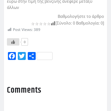
ευρώ στην τιμή της βενζίνης ανέφερε μεταξύ
άλλων
Βαθμολογήστε το άρθρο
[Σύνολο:
0
Βαθμολογία:
0
]
Post Views:
389
0
F
T
Μ
a
w
οι
c
it
ρ
e
te
α
b
r
σ
Comments
o
τ
o
εί