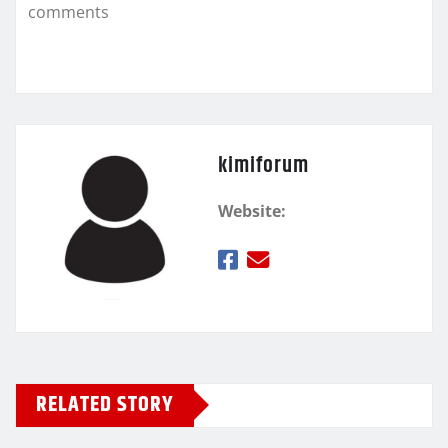
k
τ
comments
ε
kimiforum
Website:
RELATED STORY