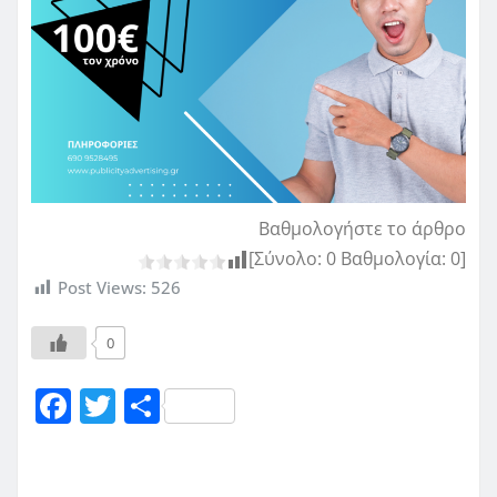
Βαθμολογήστε το άρθρο
[Σύνολο:
0
Βαθμολογία:
0
]
Post Views:
526
0
F
T
Μ
a
w
οι
c
it
ρ