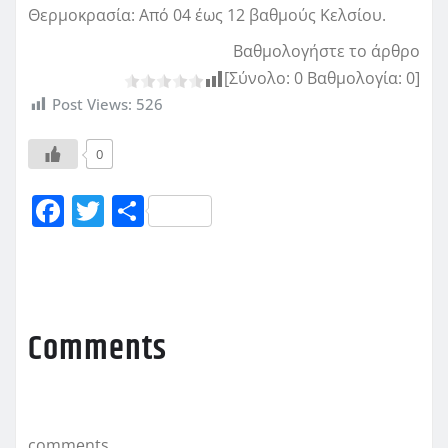
Θερμοκρασία: Από 04 έως 12 βαθμούς Κελσίου.
Βαθμολογήστε το άρθρο
[Σύνολο:
0
Βαθμολογία:
0
]
Post Views:
526
0
F
T
Μ
a
w
οι
c
it
ρ
e
te
α
b
r
σ
Comments
o
τ
o
εί
k
τ
comments