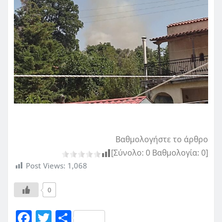
Βαθμολογήστε το άρθρο
[Σύνολο:
0
Βαθμολογία:
0
]
Post Views:
1,068
0
F
T
Μ