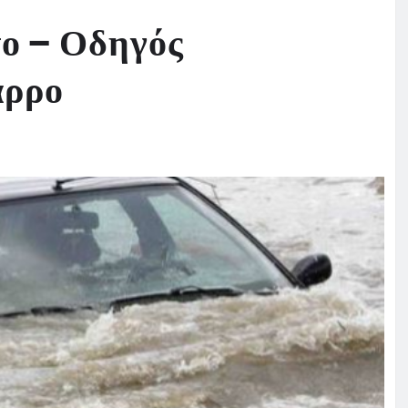
ο – Οδηγός
αρρο