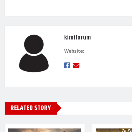
ε
kimiforum
Website:
RELATED STORY