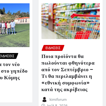
ΕΙΔΗΣΕΙΣ
Ποια προϊόντα θα
ΕΙΔΗΣΕΙΣ
πωλούνται φθηνότερα
 τον νέο
από τον Σεπτέμβριο –
 στο γηπέδο
Τι θα περιλαμβάνει η
υ Κύμης
«εθνική συμφωνία»
κατά της ακρίβειας
kimiforum
Ιούλ 8, 2026