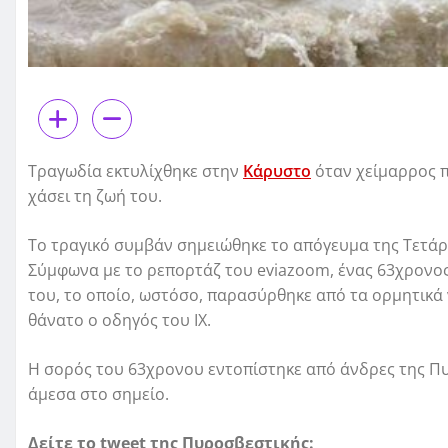
Τραγωδία εκτυλίχθηκε στην
Κάρυστο
όταν χείμαρρος π
χάσει τη ζωή του.
Το τραγικό συμβάν σημειώθηκε το απόγευμα της Τετάρ
Σύμφωνα με το ρεπορτάζ του eviazoom, ένας 63χρονος
του, το οποίο, ωστόσο, παρασύρθηκε από τα ορμητικά
θάνατο ο οδηγός του ΙΧ.
Η σορός του 63χρονου εντοπίστηκε από άνδρες της 
άμεσα στο σημείο.
Δείτε το tweet της Πυροσβεστικής: