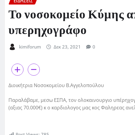
ΕΙΔΗΣΕΙΣ
Το νοσοκομείο Κύμης α
υπερηχογράφο
kimiforum
Δεκ 23, 2021
0
Διοικήτρια Νοσοκομείου Β.Αγγελοπούλου
Παραλάβαμε, μεσω ΕΣΠΑ, τον ολοκαινουργιο υπέρηχογρ
(αξιας 70.000€) κ ο καρδιολογος μας κος Φαληρεας ανε
Post Views:
785