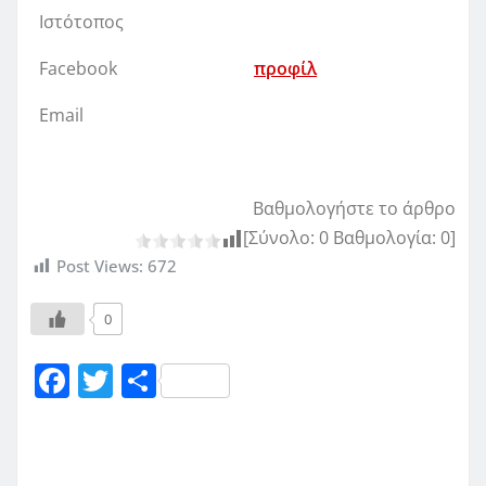
Ιστότοπος
Facebook
προφίλ
Email
Βαθμολογήστε το άρθρο
[Σύνολο:
0
Βαθμολογία:
0
]
Post Views:
672
0
F
T
Μ
a
w
οι
c
it
ρ
e
te
α