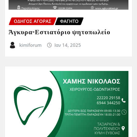
ΟΔΗΓΌΣ ΑΓΟΡΆΣ
ΦΑΓΗΤΌ
Άγκυρα-Εστιατόριο ψητοπωλείο
kimiforum
Ιαν 14, 2025