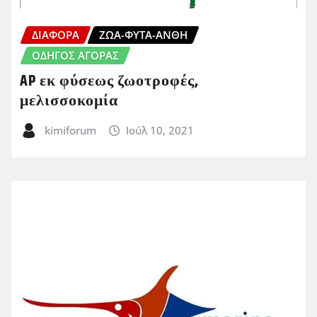
ΔΙΆΦΟΡΑ
ΖΏΑ-ΦΥΤΆ-ΆΝΘΗ
ΟΔΗΓΌΣ ΑΓΟΡΆΣ
AP εκ φύσεως ζωοτροφές,
μελισσοκομία
kimiforum
Ιούλ 10, 2021