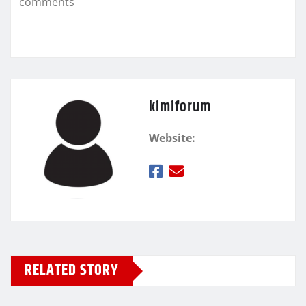
comments
ε
kimiforum
Website:
RELATED STORY