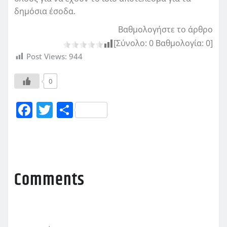
δημόσια έσοδα.
Βαθμολογήστε το άρθρο
[Σύνολο:
0
Βαθμολογία:
0
]
Post Views:
944
0
F
T
Μ
a
w
οι
c
it
ρ
e
te
α
b
r
σ
Comments
o
τ
o
εί
k
τ