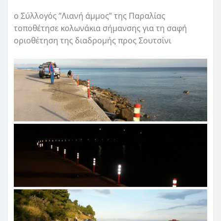
ο Σύλλογός ”Λιανή άμμος” της Παραλίας
τοποθέτησε κολωνάκια σήμανσης για τη σαφή
οριοθέτηση της διαδρομής προς Σουτσίνι