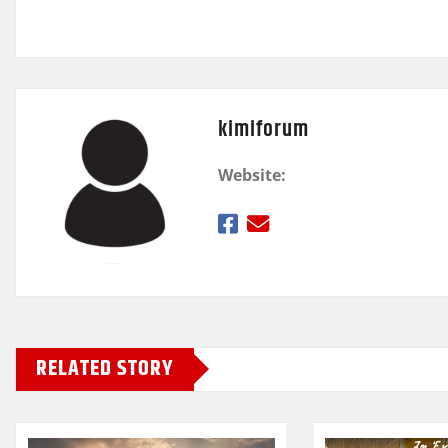
ε
kimiforum
Website:
RELATED STORY