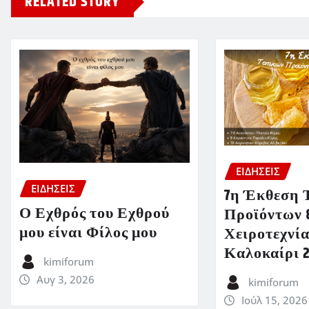
RELATED STORY
ΕΙΔΗΣΕΙΣ
ΕΙΔΗΣΕΙΣ
7η Έκθεση 
Ο Εχθρός του Εχθρού
Προϊόντων 
μου είναι Φίλος μου
Χειροτεχνία
Καλοκαίρι 
kimiforum
Αυγ 3, 2026
kimiforum
Ιούλ 15, 2026