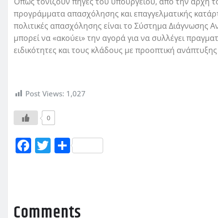
Όπως τονίζουν πηγές του υπουργείου, από την αρχή το
προγράμματα απασχόλησης και επαγγελματικής κατάρτισ
πολιτικές απασχόλησης είναι το Σύστημα Διάγνωσης Α
μπορεί να «ακούει» την αγορά για να συλλέγει πραγματι
ειδικότητες και τους κλάδους με προοπτική ανάπτυξη
Post Views:
1,027
0
F
T
Μ
a
w
οι
c
it
ρ
e
te
α
b
r
σ
Comments