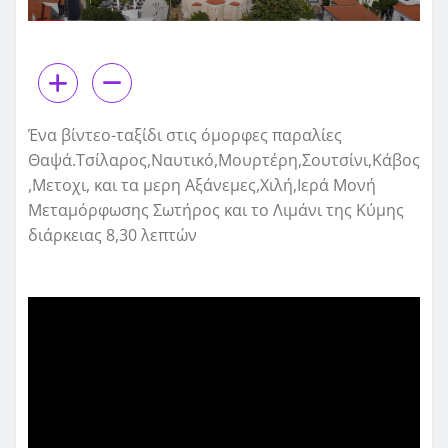
Ένα βίντεο-ταξίδι στις όμορφες παραλίες
Θαψά.Τσίλαρος,Ναυτικό,Μουρτέρη,Σουτσίνι,Κάβος
,Μετοχι, και τα μερη Αξάνεμες,Χιλή,Ιερά Μονή
Μεταμόρφωσης Σωτήρος και το Λιμάνι της Κύμης
διάρκειας 8,30 λεπτών