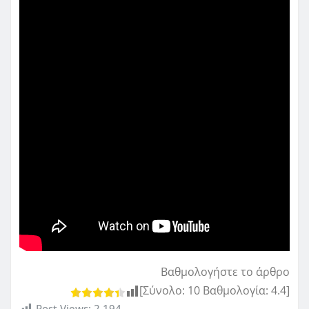
Βαθμολογήστε το άρθρο
[Σύνολο:
10
Βαθμολογία:
4.4
]
Post Views:
2,194