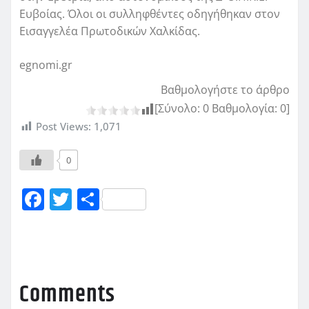
Ευβοίας. Όλοι οι συλληφθέντες οδηγήθηκαν στον
Εισαγγελέα Πρωτοδικών Χαλκίδας.
egnomi.gr
Βαθμολογήστε το άρθρο
[Σύνολο:
0
Βαθμολογία:
0
]
Post Views:
1,071
0
F
T
Μ
a
w
οι
c
it
ρ
e
te
α
b
r
σ
Comments