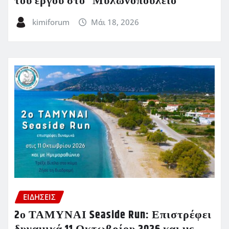
του έργου στο ”Μυλωνοπούλειο”
kimiforum
Μάι 18, 2026
ΕΙΔΗΣΕΙΣ
2ο ΤΑΜΥΝΑΙ Seaside Run: Επιστρέφει