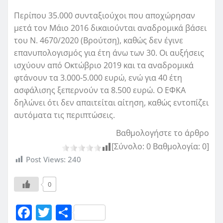
Περίπου 35.000 συνταξιούχοι που αποχώρησαν
μετά τον Μάιο 2016 δικαιούνται αναδρομικά βάσει
του Ν. 4670/2020 (Βρούτση), καθώς δεν έγινε
επανυπολογισμός για έτη άνω των 30. Οι αυξήσεις
ισχύουν από Οκτώβριο 2019 και τα αναδρομικά
φτάνουν τα 3.000-5.000 ευρώ, ενώ για 40 έτη
ασφάλισης ξεπερνούν τα 8.500 ευρώ. Ο ΕΦΚΑ
δηλώνει ότι δεν απαιτείται αίτηση, καθώς εντοπίζει
αυτόματα τις περιπτώσεις.
Βαθμολογήστε το άρθρο
[Σύνολο:
0
Βαθμολογία:
0
]
Post Views:
240
0
F
T
Μ