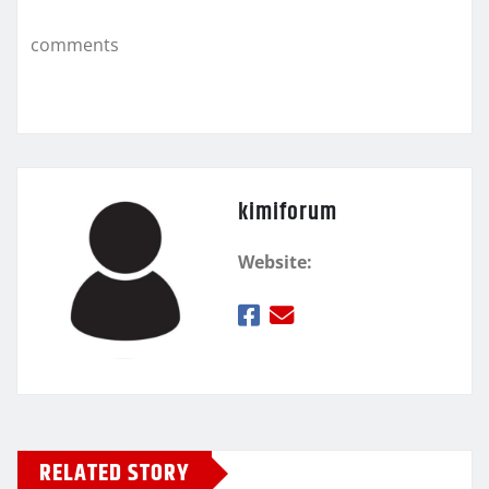
k
τ
comments
ε
kimiforum
Website:
RELATED STORY