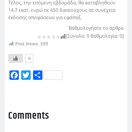
Τέλος, την επόμενη εβδομάδα, θα καταβληθούν
14,7 εκατ. ευρώ σε 650 δικαιούχους σε συνέχεια
έκδοσης αποφάσεων για εφάπαξ.
Βαθμολογήστε το άρθρο
[Σύνολο:
0
Βαθμολογία:
0
]
Post Views:
399
0
F
T
Μ
a
w
οι
c
it
ρ
e
te
α
b
r
σ
Comments
o
τ
o
εί