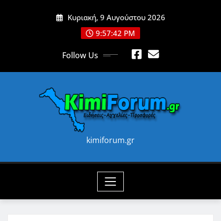
Skip
Κυριακή, 9 Αυγούστου 2026
to
content
9:57:44 PM
Follow Us
kimiforum.gr