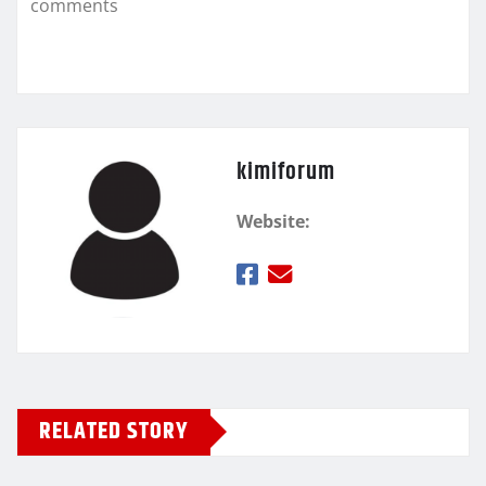
comments
ε
kimiforum
Website:
RELATED STORY