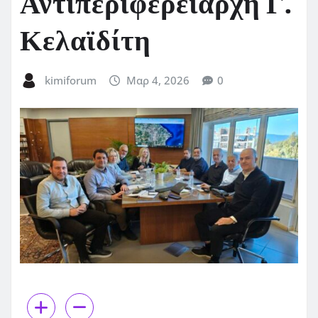
Αντιπεριφερειάρχη Γ.
Κελαϊδίτη
kimiforum
Μαρ 4, 2026
0