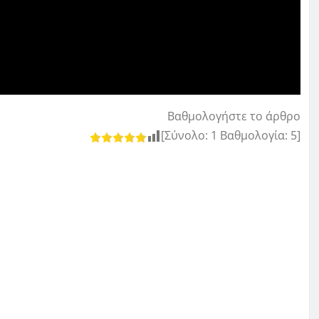
Βαθμολογήστε το άρθρο
[Σύνολο:
1
Βαθμολογία:
5
]