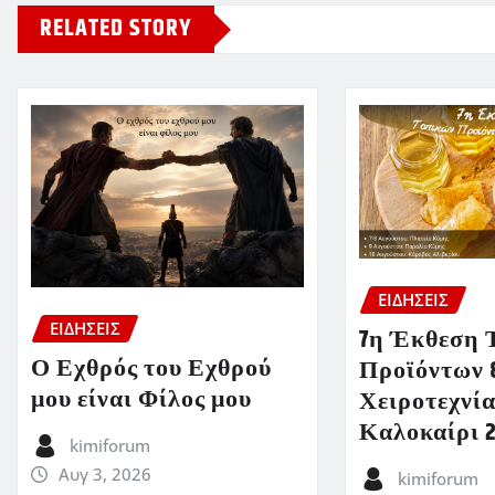
RELATED STORY
ΕΙΔΗΣΕΙΣ
ΕΙΔΗΣΕΙΣ
7η Έκθεση 
Ο Εχθρός του Εχθρού
Προϊόντων 
μου είναι Φίλος μου
Χειροτεχνία
Καλοκαίρι 
kimiforum
Αυγ 3, 2026
kimiforum