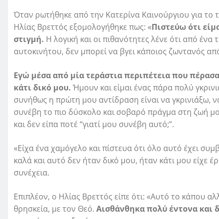
Όταν ρωτήθηκε από την Κατερίνα Καινούργιου για το τ
Ηλίας Βρεττός εξομολογήθηκε πως: «
Πιστεύω ότι είμ
στιγμή.
Η λογική και οι πιθανότητες λένε ότι από ένα 
αυτοκινήτου, δεν μπορεί να βγει κάποιος ζωντανός απ
Εγώ μέσα από μία τεράστια περιπέτεια που πέρασα 
κάτι δικό μου.
Ήμουν και είμαι ένας πάρα πολύ γκρινι
συνήθως η πρώτη μου αντίδραση είναι να γκρινιάξω, να
συνέβη το πιο δύσκολο και σοβαρό πράγμα στη ζωή μο
και δεν είπα ποτέ “γιατί μου συνέβη αυτό;”.
«Είχα ένα χαμόγελο και πίστευα ότι όλο αυτό έχει συμβ
καλά και αυτό δεν ήταν δικό μου, ήταν κάτι μου είχε 
συνέχεια.
Επιπλέον, ο Ηλίας Βρεττός είπε ότι: «Αυτό το κάπου αλ
θρησκεία, με τον Θεό.
Αισθάνθηκα πολύ έντονα και δ