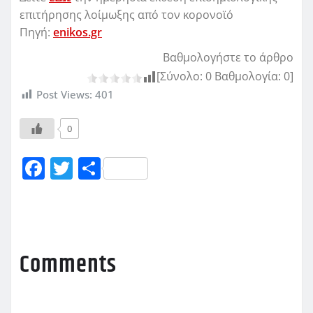
επιτήρησης λοίμωξης από τον κορονοϊό
Πηγή:
enikos.gr
Βαθμολογήστε το άρθρο
[Σύνολο:
0
Βαθμολογία:
0
]
Post Views:
401
0
F
T
Μ
a
w
οι
c
it
ρ
e
te
α
b
r
σ
Comments
o
τ
o
εί