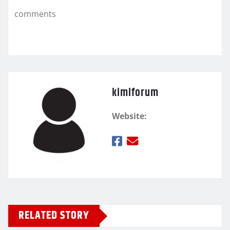
k
τ
comments
ε
kimiforum
Website:
RELATED STORY