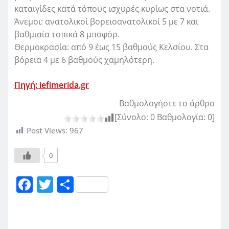
καταιγίδες κατά τόπους ισχυρές κυρίως στα νοτιά.
Άνεμοι: ανατολικοί βορειοανατολικοί 5 με 7 και
βαθμιαία τοπικά 8 μποφόρ.
Θερμοκρασία: από 9 έως 15 βαθμούς Κελσίου. Στα
βόρεια 4 με 6 βαθμούς χαμηλότερη.
Πηγή: iefimerida.gr
Βαθμολογήστε το άρθρο
[Σύνολο:
0
Βαθμολογία:
0
]
Post Views:
967
0
F
T
Μ
a
w
οι
c
it
ρ