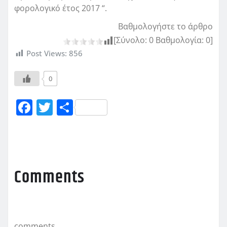
φορολογικό έτος 2017 “.
Βαθμολογήστε το άρθρο
[Σύνολο:
0
Βαθμολογία:
0
]
Post Views:
856
0
F
T
Μ
a
w
οι
c
it
ρ
e
te
α
b
r
σ
Comments
o
τ
o
εί
k
τ
comments