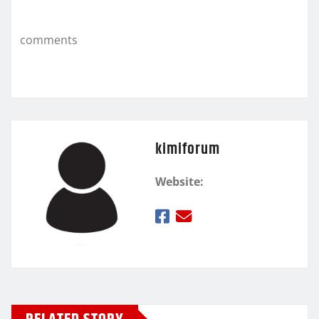
o
εί
k
τ
comments
ε
kimiforum
Website: