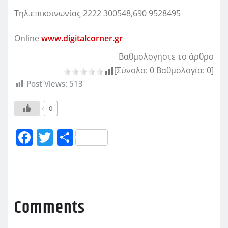
Τηλ.επικοινωνίας 2222 300548,690 9528495
Online
www.digitalcorner.gr
Βαθμολογήστε το άρθρο
[Σύνολο:
0
Βαθμολογία:
0
]
Post Views:
513
0
F
T
Μ
a
w
οι
c
it
ρ
e
te
α
b
r
σ
Comments
o
τ