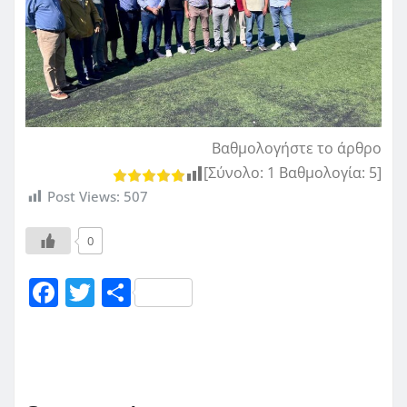
Βαθμολογήστε το άρθρο
[Σύνολο:
1
Βαθμολογία:
5
]
Post Views:
507
0
F
T
Μ
a
w
οι
c
it
ρ
e
te
α