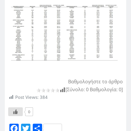
Βαθμολογήστε το άρθρο
[Σύνολο:
0
Βαθμολογία:
0
]
Post Views:
384
0
F
T
Μ